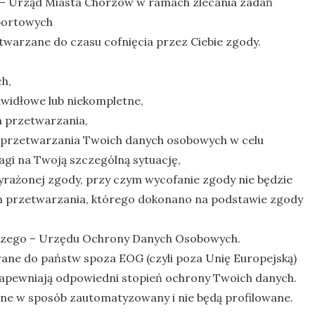
 – Urząd Miasta Chorzów w ramach zlecania zadań
sportowych
warzane do czasu cofnięcia przez Ciebie zgody.
h,
awidłowe lub niekompletne,
h przetwarzania,
 przetwarzania Twoich danych osobowych w celu
gi na Twoją szczególną sytuację,
ażonej zgody, przy czym wycofanie zgody nie będzie
 przetwarzania, którego dokonano na podstawie zgody
rczego – Urzędu Ochrony Danych Osobowych.
ne do państw spoza EOG (czyli poza Unię Europejską)
zapewniają odpowiedni stopień ochrony Twoich danych.
e w sposób zautomatyzowany i nie będą profilowane.