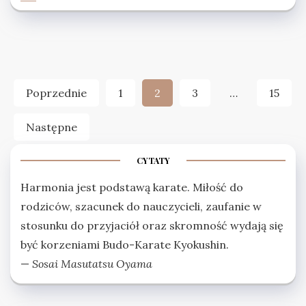
Stronicowanie
Poprzednie
1
2
3
…
15
wpisów
Następne
CYTATY
Harmonia jest podstawą karate. Miłość do
rodziców, szacunek do nauczycieli, zaufanie w
stosunku do przyjaciół oraz skromność wydają się
być korzeniami Budo-Karate Kyokushin.
—
Sosai Masutatsu Oyama