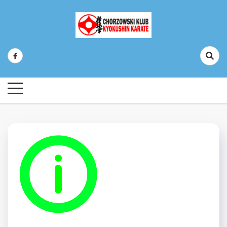
Skip
to
content
Chorzowski Klub Kyokushin Karate