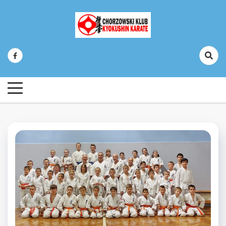
Skip
to
content
Chorzowski Klub Kyokushin Karate