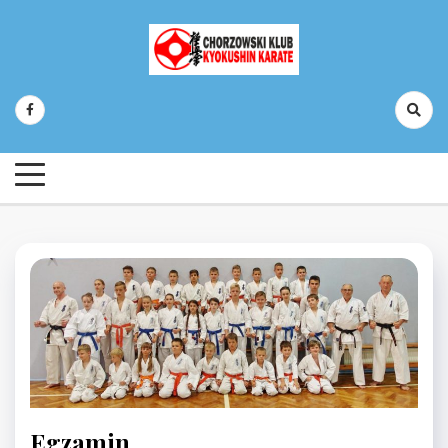
Skip
to
content
Chorzowski Klub Kyokushin Karate
Egzamin