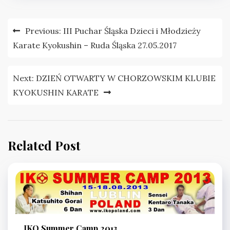
Nawigacja
Previous:
III Puchar Śląska Dzieci i Młodzieży
wpisu
Karate Kyokushin – Ruda Śląska 27.05.2017
Next:
DZIEŃ OTWARTY W CHORZOWSKIM KLUBIE
KYOKUSHIN KARATE
Related Post
IKO Summer Camp 2013