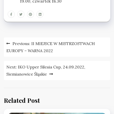
19.00, czwartek 18.30
Nawigacja
Previous:
II MIEJSCE W MISTRZOSTWACH
wpisu
EUROPY – WARNA 2022
Next:
IKO Upper Silesia Cup, 24.09.2022,
Siemianowice Śląskie
Related Post