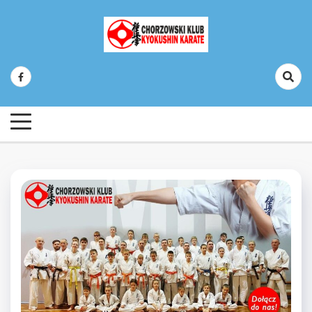
Skip
to
content
Chorzowski Klub Kyokushin Karate